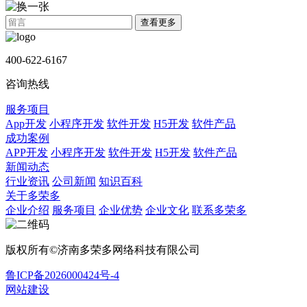
查看更多
400-622-6167
咨询热线
服务项目
App开发
小程序开发
软件开发
H5开发
软件产品
成功案例
APP开发
小程序开发
软件开发
H5开发
软件产品
新闻动态
行业资讯
公司新闻
知识百科
关于多荣多
企业介绍
服务项目
企业优势
企业文化
联系多荣多
版权所有©济南多荣多网络科技有限公司
鲁ICP备2026000424号-4
网站建设