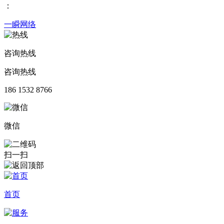
：
一瞬网络
咨询热线
咨询热线
186 1532 8766
微信
扫一扫
首页