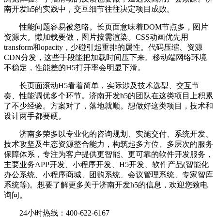
南开发h5的实践中，交互细节往往决定项目成败。
性能问题容易被忽略。长页面意味着DOM节点多，图片
资源大。懒加载要做，图片按需渲染。CSS动画优先用
transform和opacity，少碰引起重排的属性。代码压缩、资源
CDN分发，这些手段能把加载时间压下来。移动端网络环境
不稳定，性能差的H5打开率会明显下滑。
长页面滚动H5看着简单，实际涉及技术选型、交互节
奏、性能调优多个环节。济南开发h5的团队在这类项目上积累
了不少经验。方案对了，落地就顺。想做好这类项目，技术和
设计两手都要硬。
济南多荣多以专业化的咨询规划、实施交付、系统开发、
技术攻坚及生态资源整合能力，构筑起多方位、多层次的服务
保障体系，专注为客户提供更智能、更可靠的软件开发服务，
主要业务APP开发、小程序开发、H5开发、软件产品(智能化
办公系统、小程序商城、团购系统、会议管理系统、专家智库
系统等)。想要了解更多关于济南开发h5的信息，欢迎您致电
询问。
24小时热线：400-622-6167