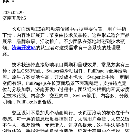
2026.05.29
济南开发h5
长页面滚动H5在移动端传播中占据重要位置。用户手指
下滑，内容逐屏展开，节奏由技术员掌控。这种形式适合产品
展示、品牌叙事、活动推广。不少团队在落地时碰到技术瓶
颈。
济南开发h5
的从业者对这类需求有一套系统的处理思
路。
技术栈选择直接影响项目周期和呈现效果。常见方案有三
种：原生CSS3动画、Swiper类滑动组件、FullPage.js全屏滚动
库。原生方案灵活性高，开发成本也大。Swiper上手快，定制
空间有限。FullPage.js在长页面场景下表现稳定，支持锚点定
位与分段加载。济南开发h5过程中，团队通常根据内容复杂度
定技术路线。内容少、交互简单，Swiper够用。内容多、分段
明确，FullPage.js更合适。
交互设计不是加几个动画就行。长页面滚动的核心在于节
奏感。每一屏的信息密度要控制好，太满用户会疲，太空又留
不住人。视差滚动、元素渐入、进度条提示，这些手法能提升
浏览体验。手指滑动的反馈也要做，延迟太高用户会烦躁。济