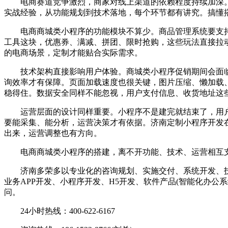
电商赛道竞争激烈，商家对线上渠道的依赖程度持续加深。
实战经验，从功能规划到技术落地，每个环节都有讲究。搞懂
电商商城类小程序的功能模块不算少。商品管理系统要支持多
工具这块，优惠券、满减、拼团、限时抢购，这些玩法直接拉
的电商场景，定制才能贴合实际需求。
技术架构直接影响用户体验。商城类小程序促销期间会面临
询效率才有保障。页面加载速度也很关键，图片压缩、懒加载
稳得住。数据安全同样不能忽视，用户支付信息、收货地址这
运营层面的设计同样重要。小程序不是建完就结束了，用户
要能采集、能分析，运营决策才有依据。济南定制小程序开发
出来，运营调整也有方向。
电商商城类小程序的搭建，离不开功能、技术、运营相互支
济南多荣多以专业化的咨询规划、实施交付、系统开发、技
业务APP开发、小程序开发、H5开发、软件产品(智能化办
问。
24小时热线：400-622-6167